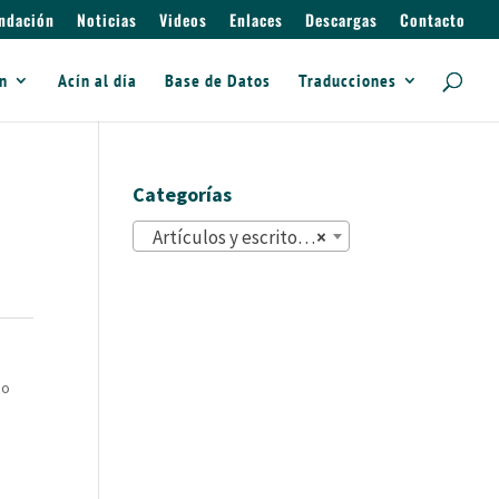
ndación
Noticias
Videos
Enlaces
Descargas
Contacto
ín
Acín al día
Base de Datos
Traducciones
Categorías
Artículos y escritos (822)
×
do