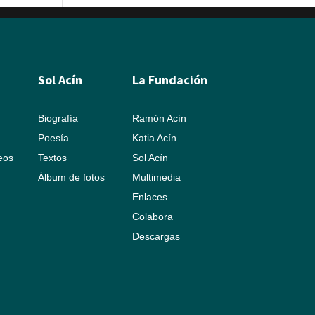
Sol Acín
La Fundación
Biografía
Ramón Acín
Poesía
Katia Acín
leos
Textos
Sol Acín
Álbum de fotos
Multimedia
Enlaces
Colabora
Descargas