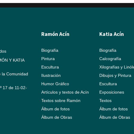
Ramón Acín
Katia Acín
Biografía
Biografía
ados
Pintura
Calcografía
ÓN Y KATIA
Escultura
Xilografías y Linó
e la Comunidad
Ilustración
Dibujos y Pintura
Humor Gráfico
Escultura
Nº 17 de 11-02-
Artículos y textos de Acín
Exposiciones
Textos sobre Ramón
Textos
Álbum de fotos
Álbum de fotos
Álbum de Obras
Álbum de Obras