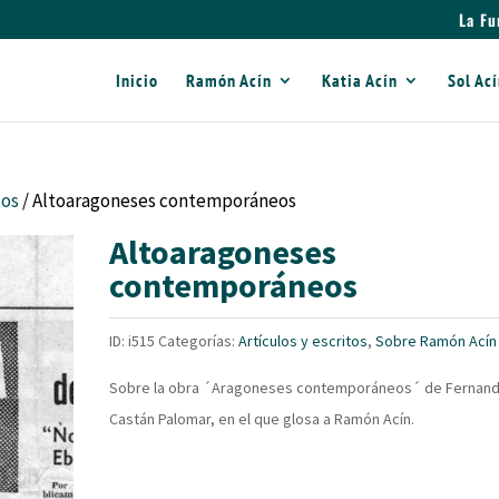
La Fu
Inicio
Ramón Acín
Katia Acín
Sol Ac
tos
/ Altoaragoneses contemporáneos
Altoaragoneses
contemporáneos
ID:
i515
Categorías:
Artículos y escritos
,
Sobre Ramón Acín
Sobre la obra ´Aragoneses contemporáneos´ de Fernan
Castán Palomar, en el que glosa a Ramón Acín.