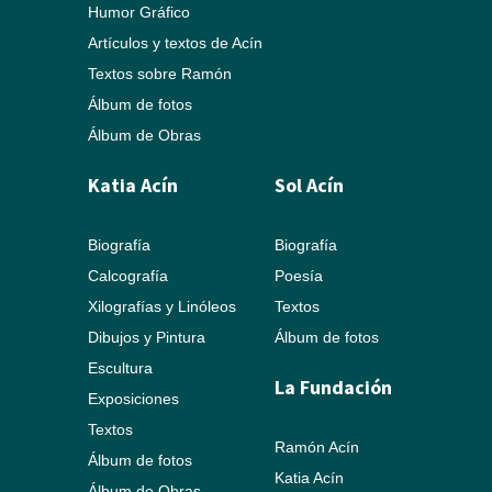
Humor Gráfico
Artículos y textos de Acín
Textos sobre Ramón
Álbum de fotos
Álbum de Obras
Katia Acín
Sol Acín
Biografía
Biografía
Calcografía
Poesía
Xilografías y Linóleos
Textos
Dibujos y Pintura
Álbum de fotos
Escultura
La Fundación
Exposiciones
Textos
Ramón Acín
Álbum de fotos
Katia Acín
Álbum de Obras