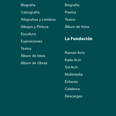
Biografía
Biografía
Calcografía
Poesía
Xilografías y Linóleos
Textos
Dibujos y Pintura
Álbum de fotos
Escultura
La Fundación
Exposiciones
Textos
Ramón Acín
Álbum de fotos
Katia Acín
Álbum de Obras
Sol Acín
Multimedia
Enlaces
Colabora
Descargas