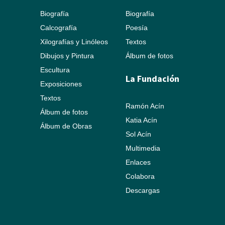
Biografía
Biografía
Calcografía
Poesía
Xilografías y Linóleos
Textos
Dibujos y Pintura
Álbum de fotos
Escultura
La Fundación
Exposiciones
Textos
Ramón Acín
Álbum de fotos
Katia Acín
Álbum de Obras
Sol Acín
Multimedia
Enlaces
Colabora
Descargas