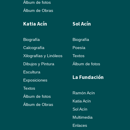
Álbum de fotos
Álbum de Obras
Katia Acín
Sol Acín
Biografía
Biografía
Calcografía
Poesía
Xilografías y Linóleos
Textos
Dibujos y Pintura
Álbum de fotos
Escultura
La Fundación
Exposiciones
Textos
Ramón Acín
Álbum de fotos
Katia Acín
Álbum de Obras
Sol Acín
Multimedia
Enlaces