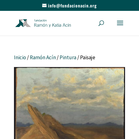
info@fundacionacin.org
Inicio
/
Ramón Acín
/
Pintura
/ Paisaje