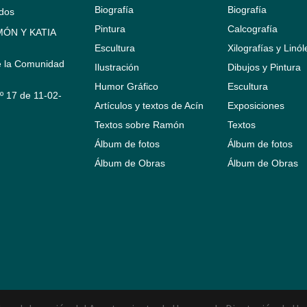
Biografía
Biografía
ados
Pintura
Calcografía
ÓN Y KATIA
Escultura
Xilografías y Linó
e la Comunidad
Ilustración
Dibujos y Pintura
Humor Gráfico
Escultura
Nº 17 de 11-02-
Artículos y textos de Acín
Exposiciones
Textos sobre Ramón
Textos
Álbum de fotos
Álbum de fotos
Álbum de Obras
Álbum de Obras