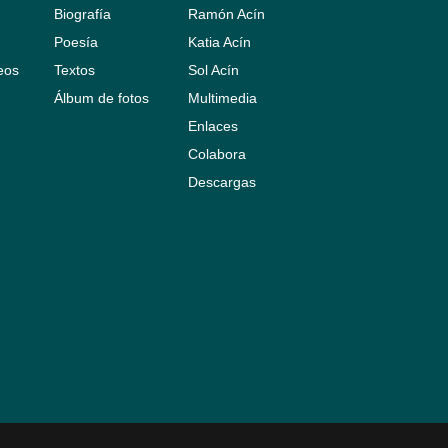
Biografía
Ramón Acín
Poesía
Katia Acín
leos
Textos
Sol Acín
Álbum de fotos
Multimedia
Enlaces
Colabora
Descargas