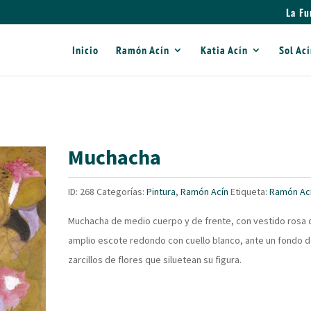
La Fu
Inicio
Ramón Acín
Katia Acín
Sol Ac
Muchacha
ID:
268
Categorías:
Pintura
,
Ramón Acín
Etiqueta:
Ramón Ac
Muchacha de medio cuerpo y de frente, con vestido rosa 
amplio escote redondo con cuello blanco, ante un fondo 
zarcillos de flores que siluetean su figura.