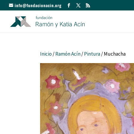
info@fundacionacin.org
Inicio
/
Ramón Acín
/
Pintura
/ Muchacha