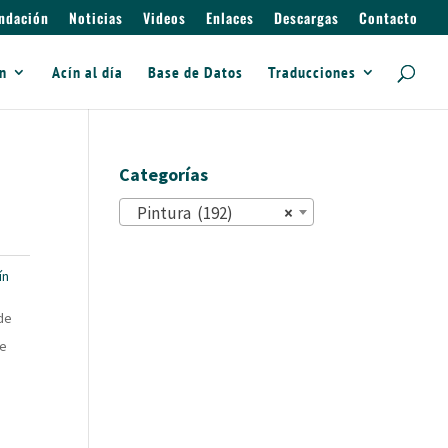
ndación
Noticias
Videos
Enlaces
Descargas
Contacto
ín
Acín al día
Base de Datos
Traducciones
Categorías
Pintura (192)
×
ín
de
de