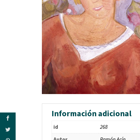
Información adicional
id
268
Autor
Ramón Acín