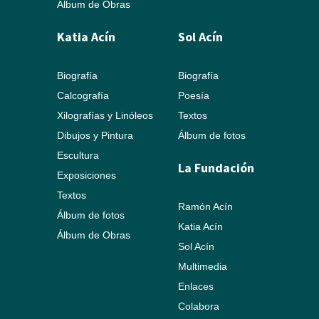
Álbum de Obras
Katia Acín
Sol Acín
Biografía
Biografía
Calcografía
Poesía
Xilografías y Linóleos
Textos
Dibujos y Pintura
Álbum de fotos
Escultura
La Fundación
Exposiciones
Textos
Ramón Acín
Álbum de fotos
Katia Acín
Álbum de Obras
Sol Acín
Multimedia
Enlaces
Colabora