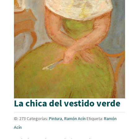
La chica del vestido verde
ID:
273
Categorías:
Pintura
,
Ramón Acín
Etiqueta:
Ramón
Acín