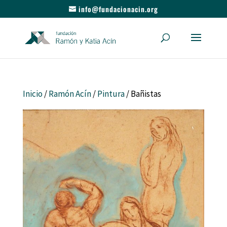
info@fundacionacin.org
Inicio
/
Ramón Acín
/
Pintura
/ Bañistas