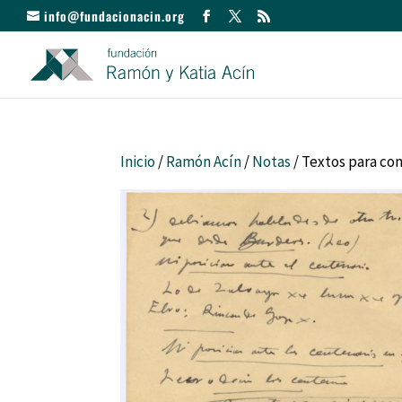
info@fundacionacin.org
Inicio
/
Ramón Acín
/
Notas
/ Textos para co