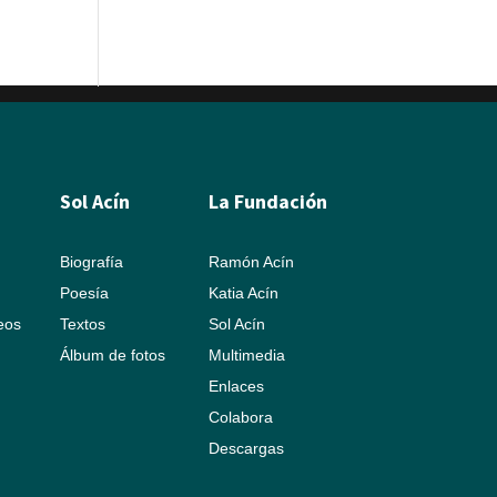
Sol Acín
La Fundación
Biografía
Ramón Acín
Poesía
Katia Acín
leos
Textos
Sol Acín
Álbum de fotos
Multimedia
Enlaces
Colabora
Descargas