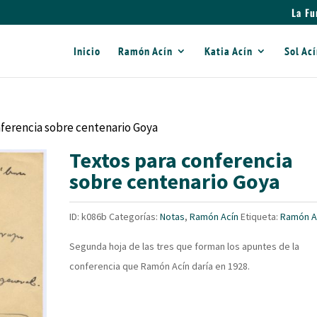
La Fu
Inicio
Ramón Acín
Katia Acín
Sol Ac
nferencia sobre centenario Goya
Textos para conferencia
sobre centenario Goya
ID:
k086b
Categorías:
Notas
,
Ramón Acín
Etiqueta:
Ramón A
Segunda hoja de las tres que forman los apuntes de la
conferencia que Ramón Acín daría en 1928.