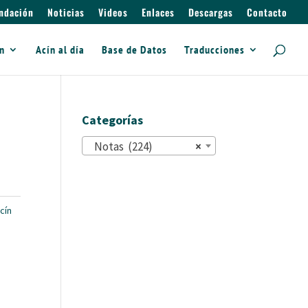
ndación
Noticias
Videos
Enlaces
Descargas
Contacto
ín
Acín al día
Base de Datos
Traducciones
Categorías
Notas (224)
×
cín