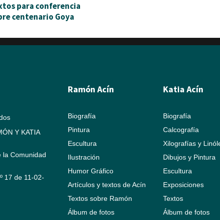
xtos para conferencia
bre centenario Goya
Ramón Acín
Katia Acín
Biografía
Biografía
ados
Pintura
Calcografía
ÓN Y KATIA
Escultura
Xilografías y Linó
e la Comunidad
Ilustración
Dibujos y Pintura
Humor Gráfico
Escultura
Nº 17 de 11-02-
Artículos y textos de Acín
Exposiciones
Textos sobre Ramón
Textos
Álbum de fotos
Álbum de fotos