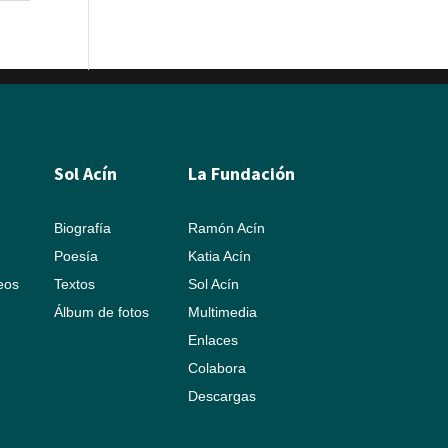
Sol Acín
La Fundación
Biografía
Ramón Acín
Poesía
Katia Acín
leos
Textos
Sol Acín
Álbum de fotos
Multimedia
Enlaces
Colabora
Descargas