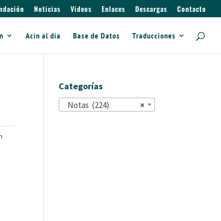
ndación
Noticias
Videos
Enlaces
Descargas
Contacto
ín
Acín al día
Base de Datos
Traducciones
Categorías
Notas (224)
×
n