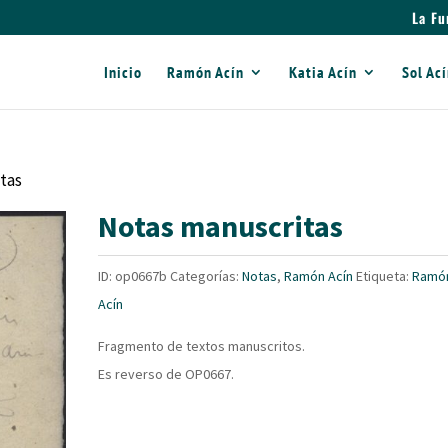
La Fu
Inicio
Ramón Acín
Katia Acín
Sol Ac
tas
Notas manuscritas
ID:
op0667b
Categorías:
Notas
,
Ramón Acín
Etiqueta:
Ramó
Acín
Fragmento de textos manuscritos.
Es reverso de OP0667.