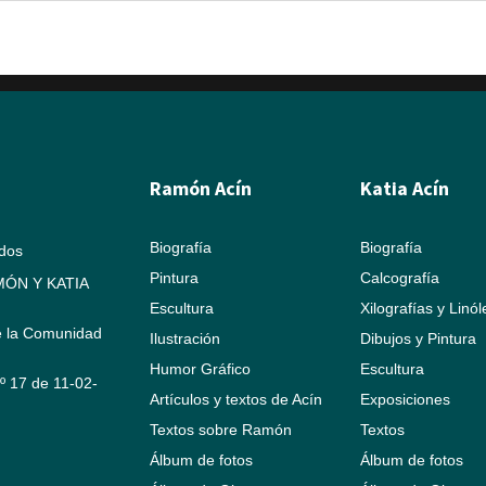
Ramón Acín
Katia Acín
Biografía
Biografía
ados
Pintura
Calcografía
ÓN Y KATIA
Escultura
Xilografías y Linó
e la Comunidad
Ilustración
Dibujos y Pintura
Humor Gráfico
Escultura
Nº 17 de 11-02-
Artículos y textos de Acín
Exposiciones
Textos sobre Ramón
Textos
Álbum de fotos
Álbum de fotos