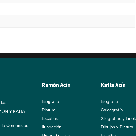
Ramón Acín
Katia Acín
Biografía
Biografía
ados
Pintura
Calcografía
ÓN Y KATIA
Escultura
Xilografías y Linó
e la Comunidad
Ilustración
Dibujos y Pintura
Humor Gráfico
Escultura