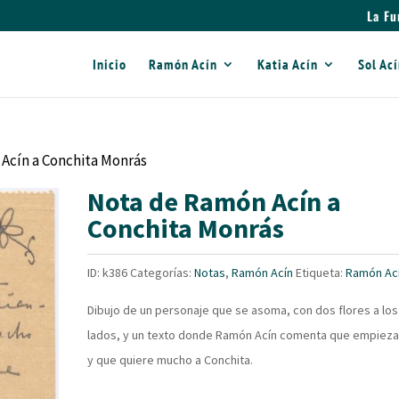
La Fu
Inicio
Ramón Acín
Katia Acín
Sol Ac
Acín a Conchita Monrás
Nota de Ramón Acín a
Conchita Monrás
ID:
k386
Categorías:
Notas
,
Ramón Acín
Etiqueta:
Ramón Ac
Dibujo de un personaje que se asoma, con dos flores a los
lados, y un texto donde Ramón Acín comenta que empieza
y que quiere mucho a Conchita.