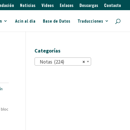
ndación
Noticias
Videos
Enlaces
Descargas
Contacto
ín
Acín al día
Base de Datos
Traducciones
Categorías
Notas (224)
×
ín
 bloc