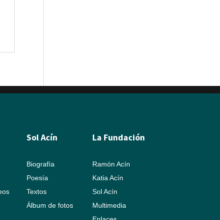
Sol Acín
La Fundación
Biografía
Ramón Acín
Poesía
Katia Acín
leos
Textos
Sol Acín
Álbum de fotos
Multimedia
Enlaces