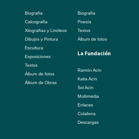
Biografía
Biografía
Calcografía
Poesía
Xilografías y Linóleos
Textos
Dibujos y Pintura
Álbum de fotos
Escultura
La Fundación
Exposiciones
Textos
Ramón Acín
Álbum de fotos
Katia Acín
Álbum de Obras
Sol Acín
Multimedia
Enlaces
Colabora
Descargas