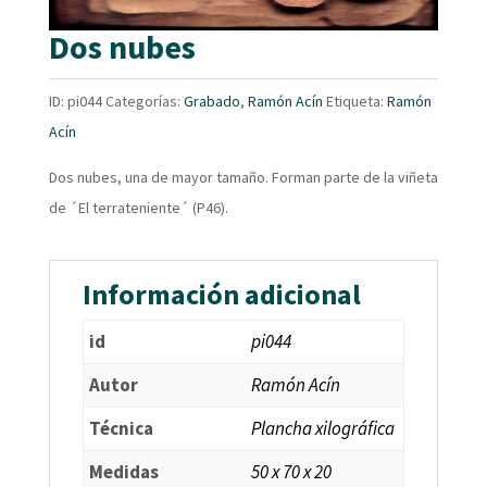
Dos nubes
ID:
pi044
Categorías:
Grabado
,
Ramón Acín
Etiqueta:
Ramón
Acín
Dos nubes, una de mayor tamaño. Forman parte de la viñeta
de ´El terrateniente´ (P46).
Información adicional
id
pi044
Autor
Ramón Acín
Técnica
Plancha xilográfica
Medidas
50 x 70 x 20