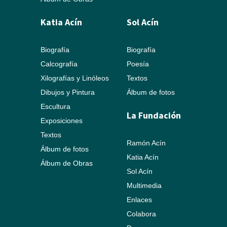
Katia Acín
Sol Acín
Biografía
Biografía
Calcografía
Poesía
Xilografías y Linóleos
Textos
Dibujos y Pintura
Álbum de fotos
Escultura
La Fundación
Exposiciones
Textos
Ramón Acín
Álbum de fotos
Katia Acín
Álbum de Obras
Sol Acín
Multimedia
Enlaces
Colabora