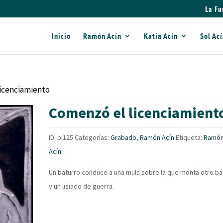
La Fu
Inicio
Ramón Acín
Katia Acín
Sol Ac
licenciamiento
Comenzó el licenciamient
ID:
pi125
Categorías:
Grabado
,
Ramón Acín
Etiqueta:
Ramó
Acín
Un baturro conduce a una mula sobre la que monta otro ba
y un lisiado de guerra.