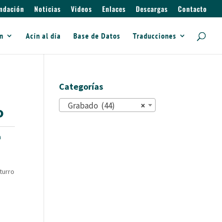
ndación
Noticias
Videos
Enlaces
Descargas
Contacto
ín
Acín al día
Base de Datos
Traducciones
Categorías
Grabado (44)
×
o
n
turro