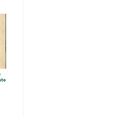
e
nto