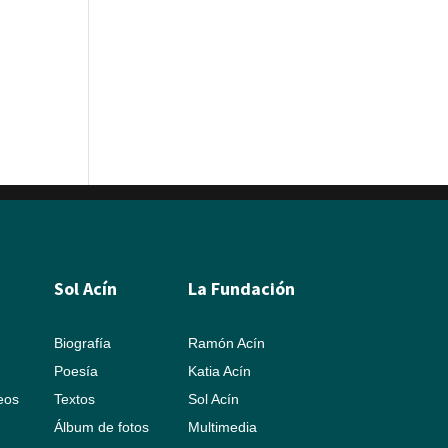
Sol Acín
La Fundación
Biografía
Ramón Acín
Poesía
Katia Acín
leos
Textos
Sol Acín
Álbum de fotos
Multimedia