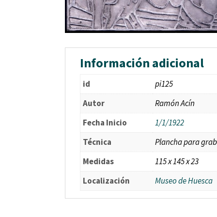
Información adicional
id
pi125
Autor
Ramón Acín
Fecha Inicio
1/1/1922
Técnica
Plancha para grab
Medidas
115 x 145 x 23
Localización
Museo de Huesca