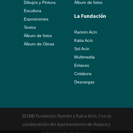
Dibujos y Pintura
Álbum de fotos
Escultura
La Fundación
Exposiciones
Textos
Ramón Acín
Álbum de fotos
Katia Acín
Álbum de Obras
Sol Acín
Multimedia
Enlaces
Colabora
Descargas
2018© Fundación Ramón y Katia Acín. Con la
colaboración del Ayuntamiento de Huesca y
la Diputación de Huesca.