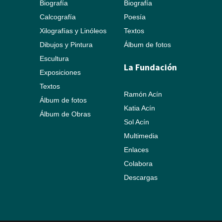
Biografía
Biografía
Calcografía
Poesía
Xilografías y Linóleos
Textos
Dibujos y Pintura
Álbum de fotos
Escultura
La Fundación
Exposiciones
Textos
Ramón Acín
Álbum de fotos
Katia Acín
Álbum de Obras
Sol Acín
Multimedia
Enlaces
Colabora
Descargas