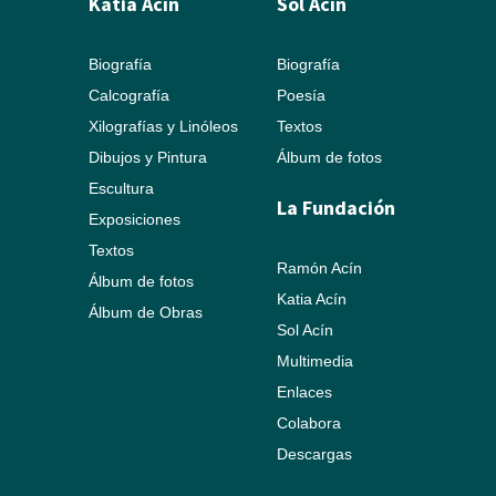
Katia Acín
Sol Acín
Biografía
Biografía
Calcografía
Poesía
Xilografías y Linóleos
Textos
Dibujos y Pintura
Álbum de fotos
Escultura
La Fundación
Exposiciones
Textos
Ramón Acín
Álbum de fotos
Katia Acín
Álbum de Obras
Sol Acín
Multimedia
Enlaces
Colabora
Descargas