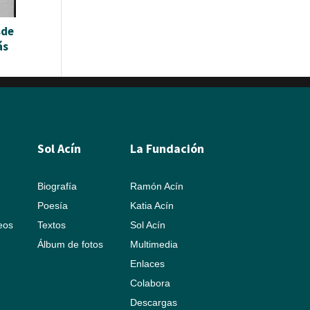
sde
ás
Sol Acín
La Fundación
Biografía
Ramón Acín
Poesía
Katia Acín
leos
Textos
Sol Acín
Álbum de fotos
Multimedia
Enlaces
Colabora
Descargas