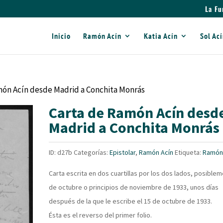
La Fu
Inicio
Ramón Acín
Katia Acín
Sol Ac
món Acín desde Madrid a Conchita Monrás
Carta de Ramón Acín desd
Madrid a Conchita Monrás
ID:
d27b
Categorías:
Epistolar
,
Ramón Acín
Etiqueta:
Ramón
Carta escrita en dos cuartillas por los dos lados, posible
de octubre o principios de noviembre de 1933, unos días
después de la que le escribe el 15 de octubre de 1933.
Ésta es el reverso del primer folio.