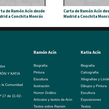
rta de Ramón Acín desde
Carta de Ramón Acín de
drid a Conchita Monrás
Madrid a Conchita Monr
Ramón Acín
Katia Acín
Biografía
Biografía
ados
Pintura
Calcografía
ÓN Y KATIA
Escultura
Xilografías y Linó
e la Comunidad
Ilustración
Dibujos y Pintura
Humor Gráfico
Escultura
Nº 17 de 11-02-
Artículos y textos de Acín
Exposiciones
Textos sobre Ramón
Textos