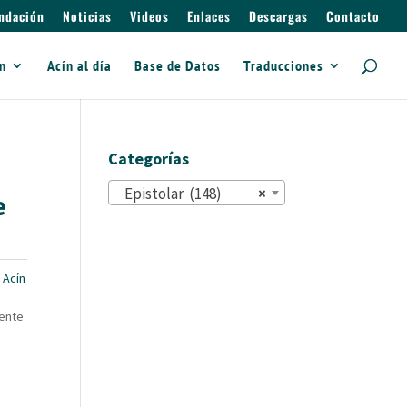
ndación
Noticias
Videos
Enlaces
Descargas
Contacto
ín
Acín al día
Base de Datos
Traducciones
Categorías
Epistolar (148)
×
e
 Acín
mente