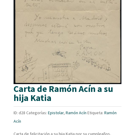
Carta de Ramón Acín a su
hija Katia
ID:
d28
Categorías:
Epistolar
,
Ramón Acín
Etiqueta:
Ramón
Acín
Carta de felicitación a su hija Katia por su cumpleaños,