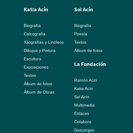
Katia Acín
Sol Acín
Biografía
Biografía
Calcografía
Poesía
Xilografías y Linóleos
Textos
Dibujos y Pintura
Álbum de fotos
Escultura
La Fundación
Exposiciones
Textos
Ramón Acín
Álbum de fotos
Katia Acín
Álbum de Obras
Sol Acín
Multimedia
Enlaces
Colabora
Descargas