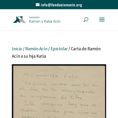
info@fundacionacin.org
Inicio
/
Ramón Acín
/
Epistolar
/ Carta de Ramón
Acín a su hija Katia