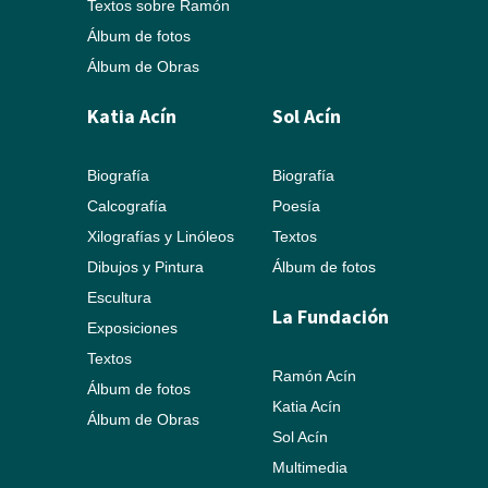
Textos sobre Ramón
Álbum de fotos
Álbum de Obras
Katia Acín
Sol Acín
Biografía
Biografía
Calcografía
Poesía
Xilografías y Linóleos
Textos
Dibujos y Pintura
Álbum de fotos
Escultura
La Fundación
Exposiciones
Textos
Ramón Acín
Álbum de fotos
Katia Acín
Álbum de Obras
Sol Acín
Multimedia