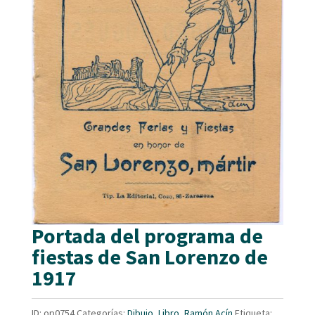
Portada del programa de
fiestas de San Lorenzo de
1917
ID:
op0754
Categorías:
Dibujo
,
Libro
,
Ramón Acín
Etiqueta: