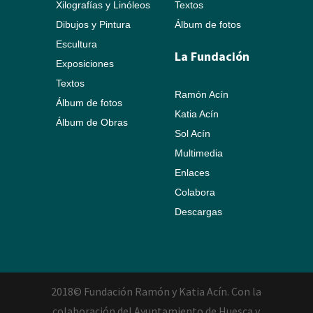
Xilografías y Linóleos
Textos
Dibujos y Pintura
Álbum de fotos
Escultura
La Fundación
Exposiciones
Textos
Ramón Acín
Álbum de fotos
Katia Acín
Álbum de Obras
Sol Acín
Multimedia
Enlaces
Colabora
Descargas
2018© Fundación Ramón y Katia Acín. Con la
colaboración del Ayuntamiento de Huesca y