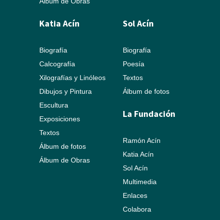
Álbum de Obras
Katia Acín
Sol Acín
Biografía
Biografía
Calcografía
Poesía
Xilografías y Linóleos
Textos
Dibujos y Pintura
Álbum de fotos
Escultura
La Fundación
Exposiciones
Textos
Ramón Acín
Álbum de fotos
Katia Acín
Álbum de Obras
Sol Acín
Multimedia
Enlaces
Colabora