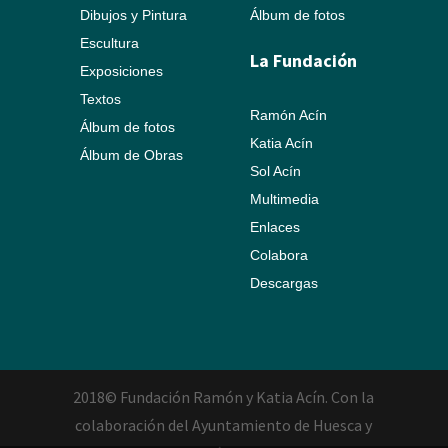
Dibujos y Pintura
Álbum de fotos
Escultura
La Fundación
Exposiciones
Textos
Ramón Acín
Álbum de fotos
Katia Acín
Álbum de Obras
Sol Acín
Multimedia
Enlaces
Colabora
Descargas
2018© Fundación Ramón y Katia Acín. Con la
colaboración del Ayuntamiento de Huesca y