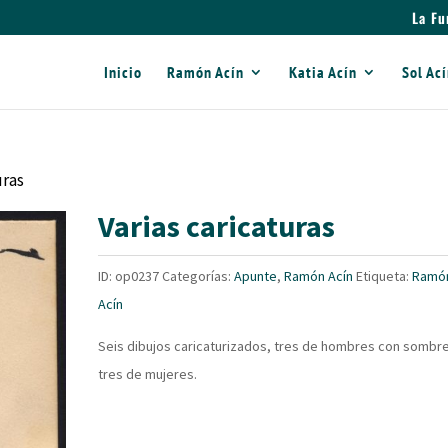
La Fu
Inicio
Ramón Acín
Katia Acín
Sol Ac
uras
Varias caricaturas
ID:
op0237
Categorías:
Apunte
,
Ramón Acín
Etiqueta:
Ramó
Acín
Seis dibujos caricaturizados, tres de hombres con sombr
tres de mujeres.