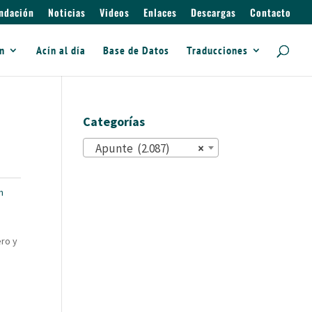
ndación
Noticias
Videos
Enlaces
Descargas
Contacto
ín
Acín al día
Base de Datos
Traducciones
Categorías
Apunte (2.087)
×
n
ero y