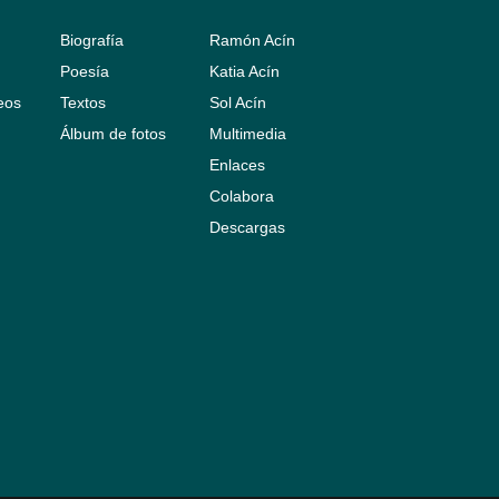
Biografía
Ramón Acín
Poesía
Katia Acín
leos
Textos
Sol Acín
Álbum de fotos
Multimedia
Enlaces
Colabora
Descargas