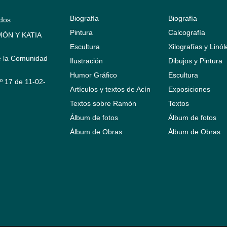
Biografía
Biografía
ados
Pintura
Calcografía
ÓN Y KATIA
Escultura
Xilografías y Linó
e la Comunidad
Ilustración
Dibujos y Pintura
Humor Gráfico
Escultura
Nº 17 de 11-02-
Artículos y textos de Acín
Exposiciones
Textos sobre Ramón
Textos
Álbum de fotos
Álbum de fotos
Álbum de Obras
Álbum de Obras