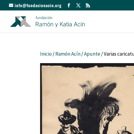
info@fundacionacin.org
Inicio
/
Ramón Acín
/
Apunte
/ Varias caricat