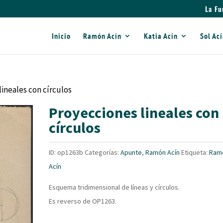
La Fu
Inicio
Ramón Acín
Katia Acín
Sol Ac
lineales con círculos
Proyecciones lineales con
círculos
ID:
op1263b
Categorías:
Apunte
,
Ramón Acín
Etiqueta:
Ram
Acín
Esquema tridimensional de líneas y círculos.
Es reverso de OP1263.