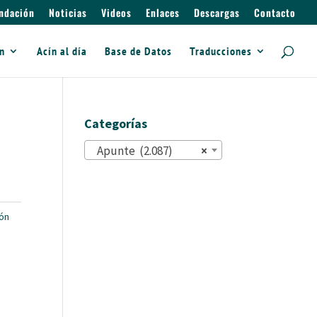
ndación
Noticias
Videos
Enlaces
Descargas
Contacto
ín
Acín al día
Base de Datos
Traducciones
Categorías
Apunte (2.087)
×
ón