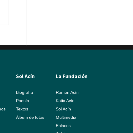
Sol Acín
La Fundación
Biografía
Ramón Acín
Poesía
Katia Acín
leos
Textos
Sol Acín
Álbum de fotos
Multimedia
Enlaces