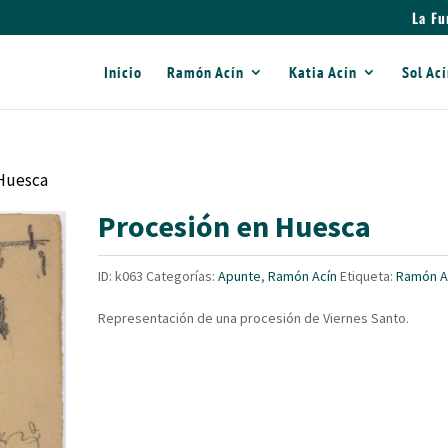
La Fu
Inicio
Ramón Acín
Katia Acín
Sol Ac
 Huesca
Procesión en Huesca
ID:
k063
Categorías:
Apunte
,
Ramón Acín
Etiqueta:
Ramón A
Representación de una procesión de Viernes Santo.