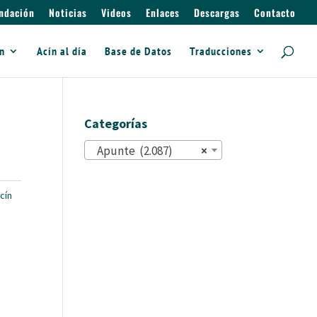
ndación
Noticias
Videos
Enlaces
Descargas
Contacto
ín
Acín al día
Base de Datos
Traducciones
Categorías
Apunte (2.087)
×
cín