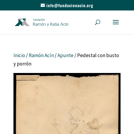
info@fundacionacin.org
Inicio
/
Ramón Acín
/
Apunte
/ Pedestal con busto
y porrón