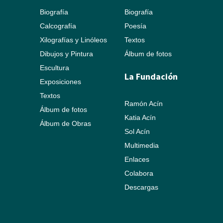
Biografía
Biografía
Calcografía
Poesía
Xilografías y Linóleos
Textos
Dibujos y Pintura
Álbum de fotos
Escultura
La Fundación
Exposiciones
Textos
Ramón Acín
Álbum de fotos
Katia Acín
Álbum de Obras
Sol Acín
Multimedia
Enlaces
Colabora
Descargas