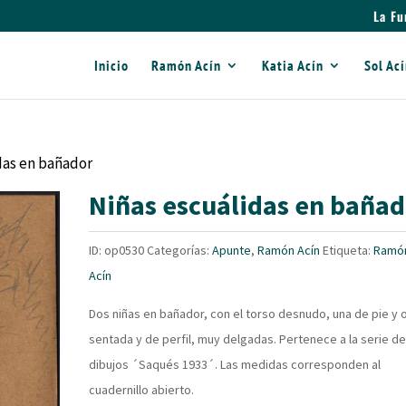
La Fu
Inicio
Ramón Acín
Katia Acín
Sol Ac
das en bañador
Niñas escuálidas en baña
ID:
op0530
Categorías:
Apunte
,
Ramón Acín
Etiqueta:
Ramó
Acín
Dos niñas en bañador, con el torso desnudo, una de pie y 
sentada y de perfil, muy delgadas. Pertenece a la serie d
dibujos ´Saqués 1933´. Las medidas corresponden al
cuadernillo abierto.