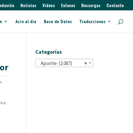
ndación
Noticias
Videos
Enlaces
Descargas
Contacto
ín
Acín al día
Base de Datos
Traducciones
Categorías
Apunte (2.087)
×
dor
n
otra
e