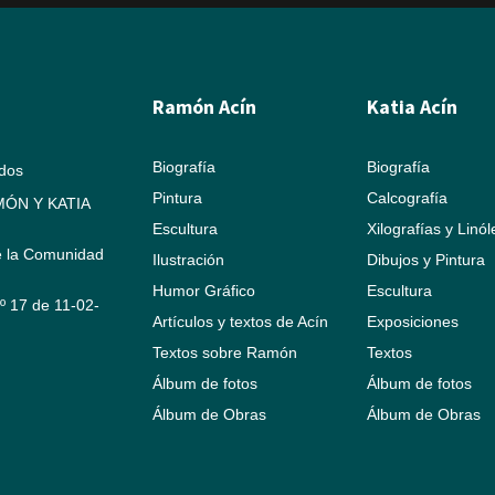
Ramón Acín
Katia Acín
Biografía
Biografía
ados
Pintura
Calcografía
ÓN Y KATIA
Escultura
Xilografías y Linó
e la Comunidad
Ilustración
Dibujos y Pintura
Humor Gráfico
Escultura
Nº 17 de 11-02-
Artículos y textos de Acín
Exposiciones
Textos sobre Ramón
Textos
Álbum de fotos
Álbum de fotos
Álbum de Obras
Álbum de Obras