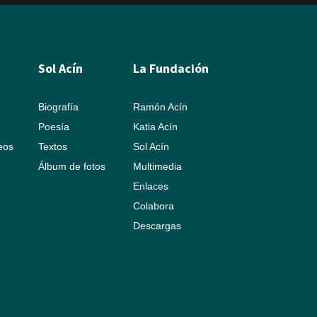
Sol Acín
La Fundación
Biografía
Ramón Acín
Poesía
Katia Acín
leos
Textos
Sol Acín
Álbum de fotos
Multimedia
Enlaces
Colabora
Descargas