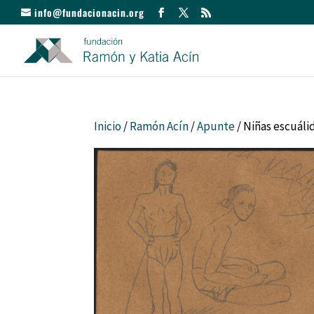
info@fundacionacin.org
Inicio
/
Ramón Acín
/
Apunte
/ Niñas escuáli