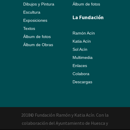
Dibujos y Pintura
Álbum de fotos
Escultura
La Fundación
Exposiciones
Textos
Ramón Acín
Álbum de fotos
Katia Acín
Álbum de Obras
Sol Acín
Multimedia
Enlaces
Colabora
Descargas
2018© Fundación Ramón y Katia Acín. Con la
colaboración del Ayuntamiento de Huesca y