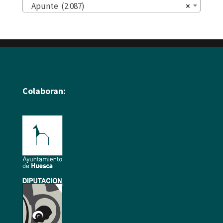
Apunte (2.087)
×
Colaboran: