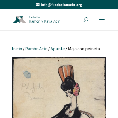
info@fundacionacin.org
Inicio
/
Ramón Acín
/
Apunte
/ Maja con peineta