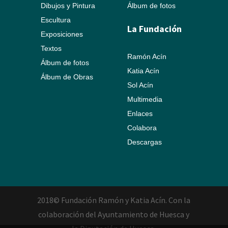
Dibujos y Pintura
Álbum de fotos
Escultura
La Fundación
Exposiciones
Textos
Ramón Acín
Álbum de fotos
Katia Acín
Álbum de Obras
Sol Acín
Multimedia
Enlaces
Colabora
Descargas
2018© Fundación Ramón y Katia Acín. Con la
colaboración del Ayuntamiento de Huesca y