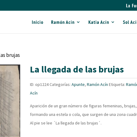
La Fu
Inicio
Ramón Acín
Katia Acín
Sol Ac
las brujas
La llegada de las brujas
ID:
op1224
Categorías:
Apunte
,
Ramón Acín
Etiqueta:
Ramó
Acín
Aparición de un gran número de figuras femeninas, brujas,
formando una estela o cola, que surgen de una zona cuad
Al pie se lee ´La llegada de las brujas´.