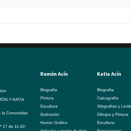
Ramón Acín
Katia Acín
Biografía
Biografía
ados
Pintura
Calcografía
ÓN Y KATIA
Escultura
Xilografías y Linó
e la Comunidad
Ilustración
Dibujos y Pintura
Humor Gráfico
Escultura
Nº 17 de 11-02-
Artículos y textos de Acín
Exposiciones