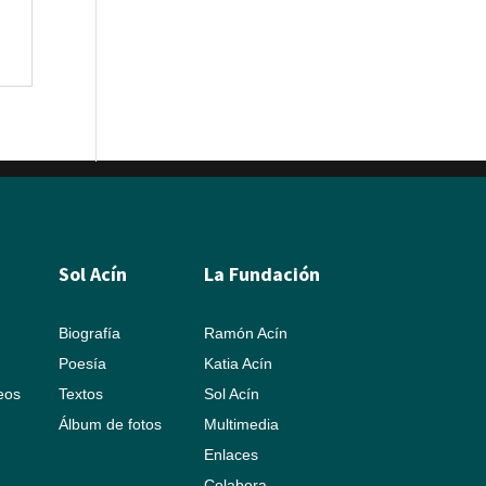
Sol Acín
La Fundación
Biografía
Ramón Acín
Poesía
Katia Acín
leos
Textos
Sol Acín
Álbum de fotos
Multimedia
Enlaces
Colabora