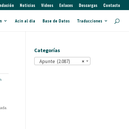
ndación
Noticias
Videos
Enlaces
Descargas
Contacto
ín
Acín al día
Base de Datos
Traducciones
Categorías
Apunte (2.087)
×
n
rada.