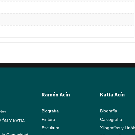
Ramón Acín
Katia Acín
Biografía
Biografía
ados
Pintura
Calcografía
ÓN Y KATIA
Escultura
Xilografías y Linó
e la Comunidad