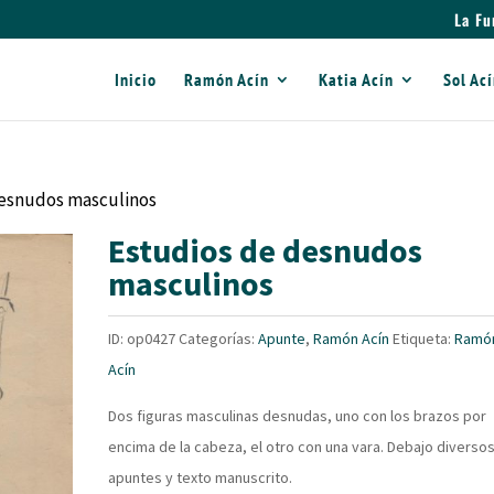
La Fu
Inicio
Ramón Acín
Katia Acín
Sol Ac
desnudos masculinos
Estudios de desnudos
masculinos
ID:
op0427
Categorías:
Apunte
,
Ramón Acín
Etiqueta:
Ramó
Acín
Dos figuras masculinas desnudas, uno con los brazos por
encima de la cabeza, el otro con una vara. Debajo diverso
apuntes y texto manuscrito.