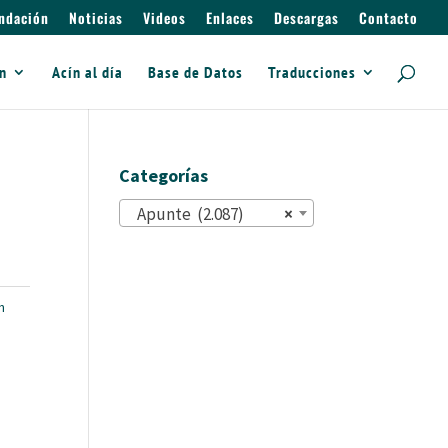
ndación
Noticias
Videos
Enlaces
Descargas
Contacto
ín
Acín al día
Base de Datos
Traducciones
Categorías
Apunte (2.087)
×
n
s