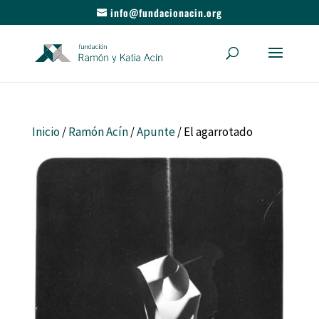
info@fundacionacin.org
Inicio
/
Ramón Acín
/
Apunte
/ El agarrotado