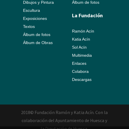
Dibujos y Pintura
Álbum de fotos
Escultura
La Fundación
Exposiciones
Textos
Ramón Acín
Álbum de fotos
Katia Acín
Álbum de Obras
Sol Acín
Multimedia
Enlaces
Colabora
Descargas
2018© Fundación Ramón y Katia Acín. Con la
colaboración del Ayuntamiento de Huesca y
la Diputación de Huesca.