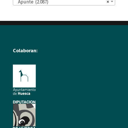
Apunte (2.087)
×
Colaboran: