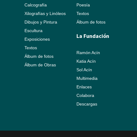
Calcografía
Poesía
Xilografías y Linóleos
Textos
Dibujos y Pintura
Álbum de fotos
Escultura
La Fundación
Exposiciones
Textos
Ramón Acín
Álbum de fotos
Katia Acín
Álbum de Obras
Sol Acín
Multimedia
Enlaces
Colabora
Descargas