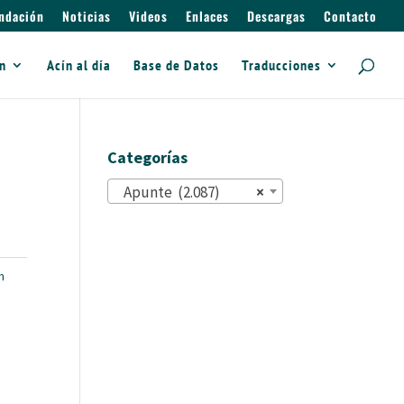
ndación
Noticias
Videos
Enlaces
Descargas
Contacto
ín
Acín al día
Base de Datos
Traducciones
Categorías
Apunte (2.087)
×
n