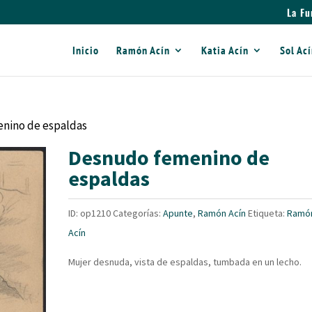
La Fu
Inicio
Ramón Acín
Katia Acín
Sol Ac
nino de espaldas
Desnudo femenino de
espaldas
ID:
op1210
Categorías:
Apunte
,
Ramón Acín
Etiqueta:
Ramó
Acín
Mujer desnuda, vista de espaldas, tumbada en un lecho.