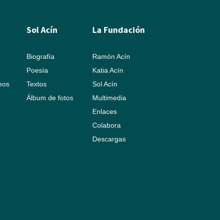
Sol Acín
La Fundación
Biografía
Ramón Acín
Poesía
Katia Acín
leos
Textos
Sol Acín
Álbum de fotos
Multimedia
Enlaces
Colabora
Descargas