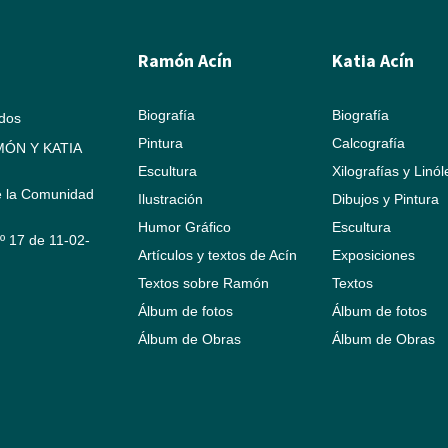
Ramón Acín
Katia Acín
Biografía
Biografía
ados
Pintura
Calcografía
ÓN Y KATIA
Escultura
Xilografías y Linó
e la Comunidad
Ilustración
Dibujos y Pintura
Humor Gráfico
Escultura
Nº 17 de 11-02-
Artículos y textos de Acín
Exposiciones
Textos sobre Ramón
Textos
Álbum de fotos
Álbum de fotos
Álbum de Obras
Álbum de Obras