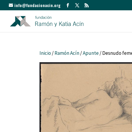
info@fundacionacin.org
Inicio
/
Ramón Acín
/
Apunte
/ Desnudo feme