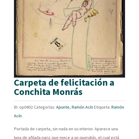
Carpeta de felicitación a
Conchita Monrás
ID:
op0402
Categorías:
Apunte
,
Ramón Acín
Etiqueta:
Ramón
Acín
Portada de carpeta, sin nada en su interior. Aparece una
luna de afilada nariz que mece a un querubín, el cual está