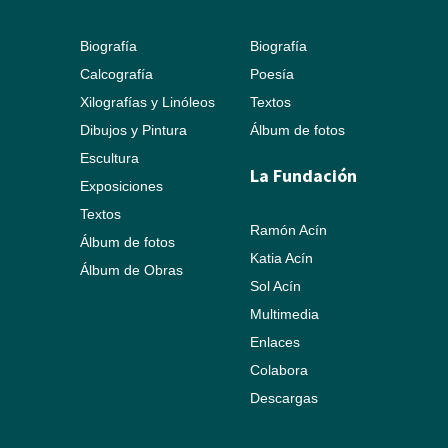
Biografía
Biografía
Calcografía
Poesía
Xilografías y Linóleos
Textos
Dibujos y Pintura
Álbum de fotos
Escultura
La Fundación
Exposiciones
Textos
Ramón Acín
Álbum de fotos
Katia Acín
Álbum de Obras
Sol Acín
Multimedia
Enlaces
Colabora
Descargas