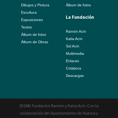
Dibujos y Pintura
Álbum de fotos
Escultura
La Fundación
Exposiciones
Textos
Ramón Acín
Álbum de fotos
Katia Acín
Álbum de Obras
Sol Acín
Multimedia
Enlaces
Colabora
Descargas
2018© Fundación Ramón y Katia Acín. Con la
colaboración del Ayuntamiento de Huesca y