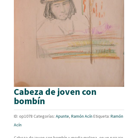
Cabeza de joven con
bombín
ID:
op1078
Categorías:
Apunte
,
Ramón Acín
Etiqueta:
Ramón
Acín
Cabeza de joven con bombín y media melena, en un paisaje