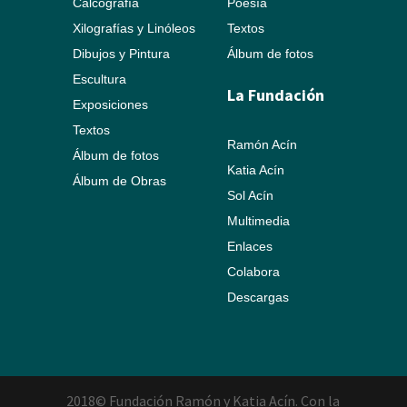
Calcografía
Poesía
Xilografías y Linóleos
Textos
Dibujos y Pintura
Álbum de fotos
Escultura
La Fundación
Exposiciones
Textos
Ramón Acín
Álbum de fotos
Katia Acín
Álbum de Obras
Sol Acín
Multimedia
Enlaces
Colabora
Descargas
2018© Fundación Ramón y Katia Acín. Con la