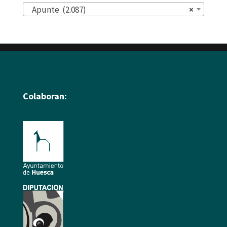
Apunte (2.087)
×
Colaboran: