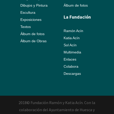
Dibujos y Pintura
Álbum de fotos
Escultura
La Fundación
Exposiciones
Textos
Ramón Acín
Álbum de fotos
Katia Acín
Álbum de Obras
Sol Acín
Multimedia
Enlaces
Colabora
Descargas
2018© Fundación Ramón y Katia Acín. Con la
colaboración del Ayuntamiento de Huesca y