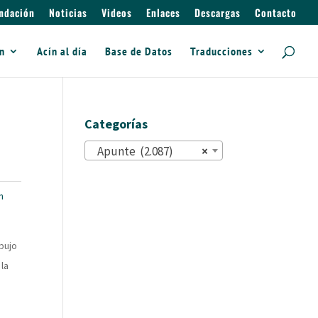
ndación
Noticias
Videos
Enlaces
Descargas
Contacto
ín
Acín al día
Base de Datos
Traducciones
Categorías
Apunte (2.087)
×
n
ibujo
la