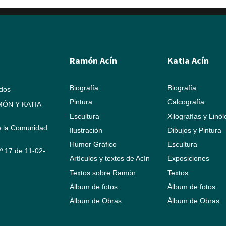
Ramón Acín
Katia Acín
Biografía
Biografía
ados
Pintura
Calcografía
ÓN Y KATIA
Escultura
Xilografías y Linó
e la Comunidad
Ilustración
Dibujos y Pintura
Humor Gráfico
Escultura
Nº 17 de 11-02-
Artículos y textos de Acín
Exposiciones
Textos sobre Ramón
Textos
Álbum de fotos
Álbum de fotos
Álbum de Obras
Álbum de Obras