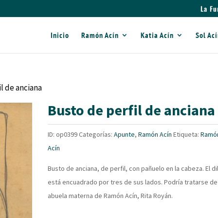
La Fu
Inicio
Ramón Acín
Katia Acín
Sol Ac
il de anciana
Busto de perfil de anciana
ID:
op0399
Categorías:
Apunte
,
Ramón Acín
Etiqueta:
Ramó
Acín
Busto de anciana, de perfil, con pañuelo en la cabeza. El d
está encuadrado por tres de sus lados. Podría tratarse de 
abuela materna de Ramón Acín, Rita Royán.