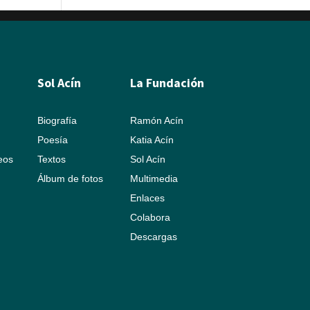
Sol Acín
La Fundación
Biografía
Ramón Acín
Poesía
Katia Acín
leos
Textos
Sol Acín
Álbum de fotos
Multimedia
Enlaces
Colabora
Descargas