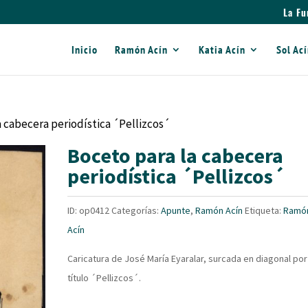
La Fu
Inicio
Ramón Acín
Katia Acín
Sol Ac
a cabecera periodística ´Pellizcos´
Boceto para la cabecera
periodística ´Pellizcos´
ID:
op0412
Categorías:
Apunte
,
Ramón Acín
Etiqueta:
Ramó
Acín
Caricatura de José María Eyaralar, surcada en diagonal por
título ´Pellizcos´.