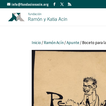
info@fundacionacin.org
Inicio
/
Ramón Acín
/
Apunte
/ Boceto para l