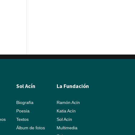
Sol Acín
La Fundación
Biografía
Ramón Acín
Poesía
Katia Acín
leos
Textos
Sol Acín
Álbum de fotos
Multimedia