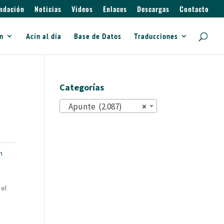
ndación
Noticias
Videos
Enlaces
Descargas
Contacto
ín
Acín al día
Base de Datos
Traducciones
Categorías
Apunte (2.087)
×
n
 el