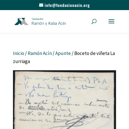
info@fundacionacin.org
Inicio
/
Ramón Acín
/
Apunte
/ Boceto de viñeta La
zurriaga