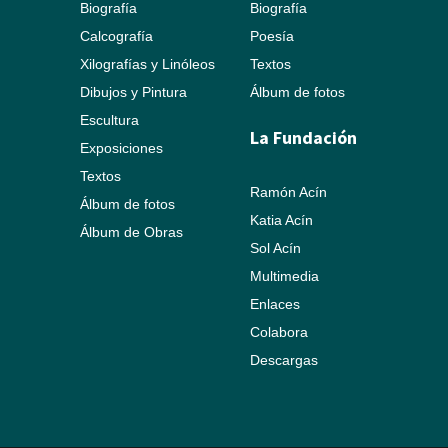
Biografía
Biografía
Calcografía
Poesía
Xilografías y Linóleos
Textos
Dibujos y Pintura
Álbum de fotos
Escultura
La Fundación
Exposiciones
Textos
Ramón Acín
Álbum de fotos
Katia Acín
Álbum de Obras
Sol Acín
Multimedia
Enlaces
Colabora
Descargas