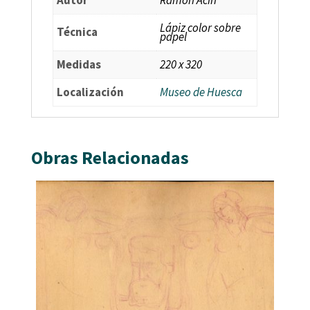
Autor
Ramón Acín
Lápiz color sobre
Técnica
papel
Medidas
220 x 320
Localización
Museo de Huesca
Obras Relacionadas