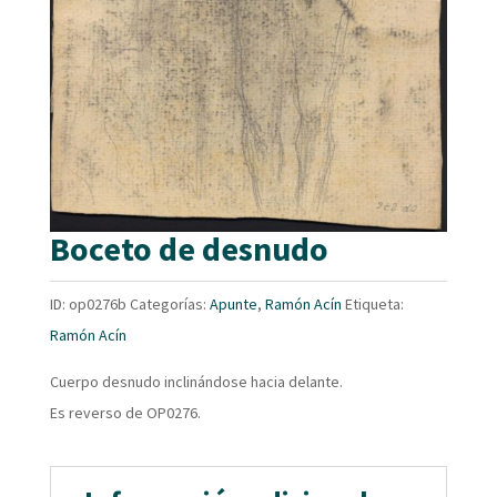
Boceto de desnudo
ID:
op0276b
Categorías:
Apunte
,
Ramón Acín
Etiqueta:
Ramón Acín
Cuerpo desnudo inclinándose hacia delante.
Es reverso de OP0276.