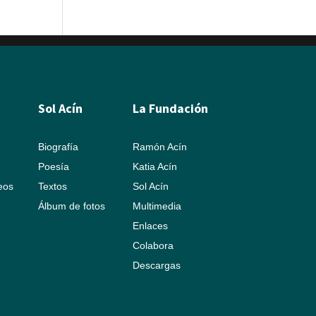
Sol Acín
La Fundación
Biografía
Ramón Acín
Poesía
Katia Acín
leos
Textos
Sol Acín
Álbum de fotos
Multimedia
Enlaces
Colabora
Descargas