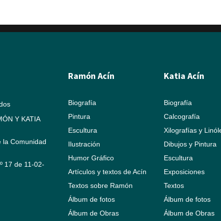
Ramón Acín
Katia Acín
Biografía
Biografía
ados
Pintura
Calcografía
ÓN Y KATIA
Escultura
Xilografías y Linó
e la Comunidad
Ilustración
Dibujos y Pintura
Humor Gráfico
Escultura
Nº 17 de 11-02-
Artículos y textos de Acín
Exposiciones
Textos sobre Ramón
Textos
Álbum de fotos
Álbum de fotos
Álbum de Obras
Álbum de Obras