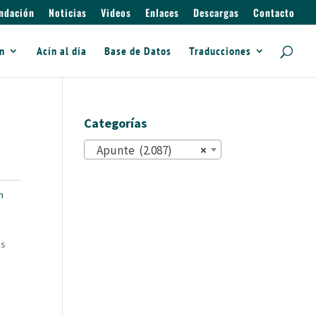
ndación
Noticias
Videos
Enlaces
Descargas
Contacto
ín
Acín al día
Base de Datos
Traducciones
Categorías
Apunte (2.087)
×
n
us