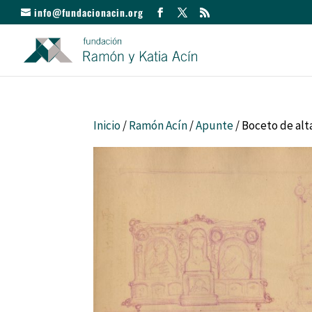
info@fundacionacin.org
Inicio
/
Ramón Acín
/
Apunte
/ Boceto de alt