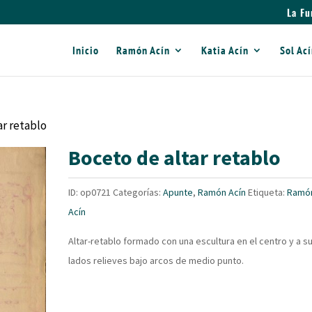
La Fu
Inicio
Ramón Acín
Katia Acín
Sol Ac
ar retablo
Boceto de altar retablo
ID:
op0721
Categorías:
Apunte
,
Ramón Acín
Etiqueta:
Ramó
Acín
Altar-retablo formado con una escultura en el centro y a s
lados relieves bajo arcos de medio punto.