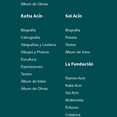
Álbum de Obras
Katia Acín
Sol Acín
Biografía
Biografía
Calcografía
Poesía
Xilografías y Linóleos
Textos
Dibujos y Pintura
Álbum de fotos
Escultura
La Fundación
Exposiciones
Textos
Ramón Acín
Álbum de fotos
Katia Acín
Álbum de Obras
Sol Acín
Multimedia
Enlaces
Colabora