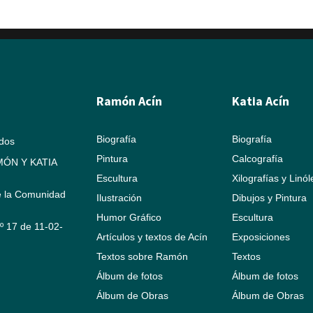
Ramón Acín
Katia Acín
Biografía
Biografía
ados
Pintura
Calcografía
ÓN Y KATIA
Escultura
Xilografías y Linó
e la Comunidad
Ilustración
Dibujos y Pintura
Humor Gráfico
Escultura
Nº 17 de 11-02-
Artículos y textos de Acín
Exposiciones
Textos sobre Ramón
Textos
Álbum de fotos
Álbum de fotos
Álbum de Obras
Álbum de Obras