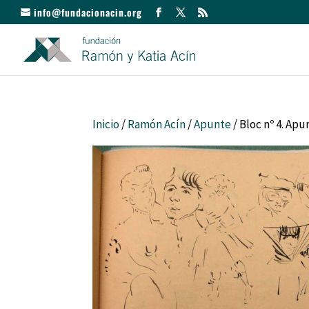
info@fundacionacin.org
Inicio
/
Ramón Acín
/
Apunte
/ Bloc nº 4. Ap