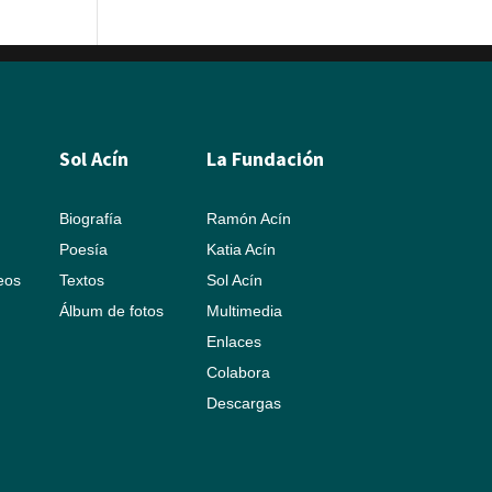
Sol Acín
La Fundación
Biografía
Ramón Acín
Poesía
Katia Acín
leos
Textos
Sol Acín
Álbum de fotos
Multimedia
Enlaces
Colabora
Descargas