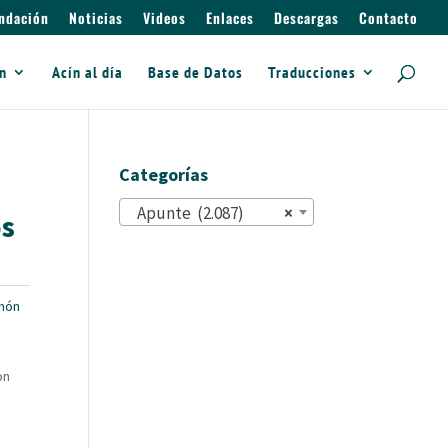
ndación
Noticias
Videos
Enlaces
Descargas
Contacto
ín
Acín al día
Base de Datos
Traducciones
Categorías
Apunte (2.087)
×
os
món
on