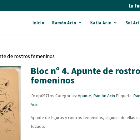
La Fu
Inicio
Ramón Acín
Katia Acín
Sol Ac
unte de rostros femeninos
Bloc nº 4. Apunte de rostr
femeninos
ID:
op0971bs
Categorías:
Apunte
,
Ramón Acín
Etiqueta:
Ra
Acín
Apunte de figuras y rostros femeninos, algunas de ellas c
tocado.