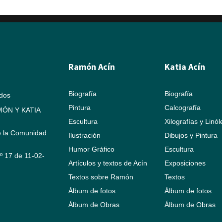
Ramón Acín
Katia Acín
Biografía
Biografía
ados
Pintura
Calcografía
ÓN Y KATIA
Escultura
Xilografías y Linó
e la Comunidad
Ilustración
Dibujos y Pintura
Humor Gráfico
Escultura
Nº 17 de 11-02-
Artículos y textos de Acín
Exposiciones
Textos sobre Ramón
Textos
Álbum de fotos
Álbum de fotos
Álbum de Obras
Álbum de Obras