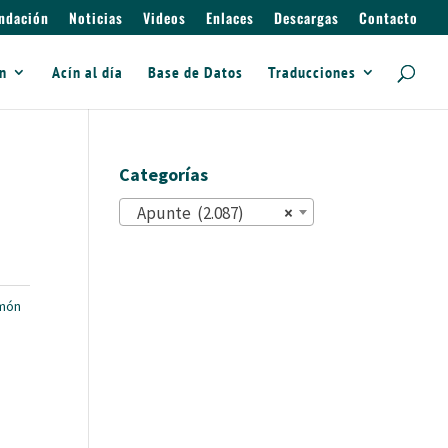
ndación
Noticias
Videos
Enlaces
Descargas
Contacto
ín
Acín al día
Base de Datos
Traducciones
Categorías
Apunte (2.087)
×
món