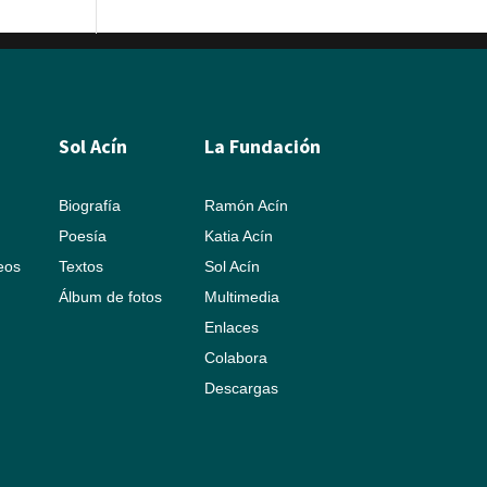
Sol Acín
La Fundación
Biografía
Ramón Acín
Poesía
Katia Acín
leos
Textos
Sol Acín
Álbum de fotos
Multimedia
Enlaces
Colabora
Descargas