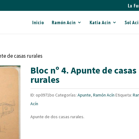
La Fu
Inicio
Ramón Acín
Katia Acín
Sol Ac
nte de casas rurales
Bloc nº 4. Apunte de casas
rurales
ID:
op0971bo
Categorías:
Apunte
,
Ramón Acín
Etiqueta:
Ra
Acín
Apunte de dos casas rurales.