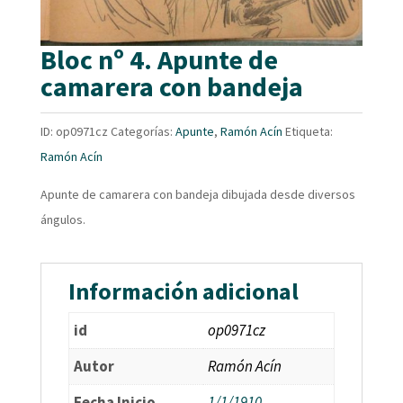
Bloc nº 4. Apunte de
camarera con bandeja
ID:
op0971cz
Categorías:
Apunte
,
Ramón Acín
Etiqueta:
Ramón Acín
Apunte de camarera con bandeja dibujada desde diversos
ángulos.
Información adicional
id
op0971cz
Autor
Ramón Acín
Fecha Inicio
1/1/1910